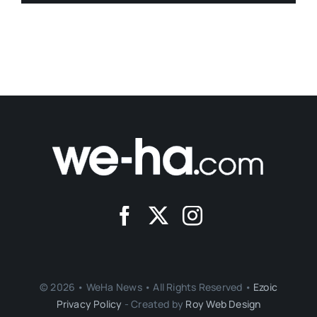
© 2026 • WeHa News • All Rights Reserved •
Ezoic
Privacy Policy
- Created by
Roy Web Design