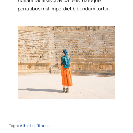
nullam facilisis gravida felis, natoque
penatibus nisl imperdiet bibendum tortor.
Tags:
Athletic
,
fitness